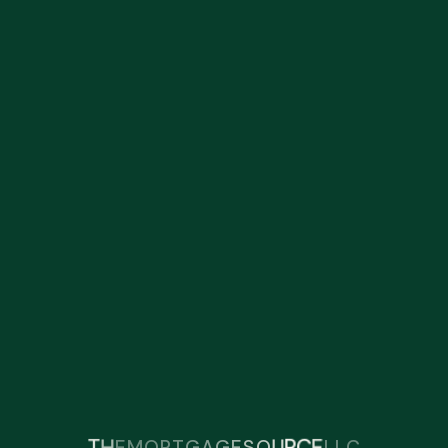
R
O
T
G
M
C
L
A
L
T
H
E
G
E
S
O
U
R
C
E